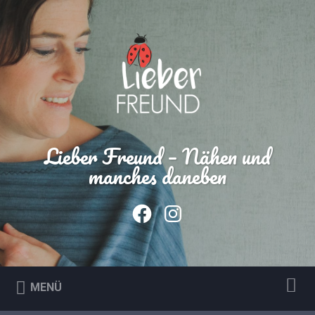
Lieber Freund – Nähen und
manches daneben
MENÜ