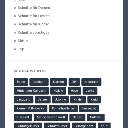
Schnitte für Damen
Schnitte für Herren
Schnitte für Kinder
Schnitte sonstiges
Shirts
Top
SCHLAGWÖRTER
Basic
Cardigan
Damen
DIY
erbsünde
Hinter den Kulissen
Hoddie
Hose
Jacke
Jacquard
Jersey
Jojolino
Kinder
Kleid
kleiner Polli-Klecks
Konfettipatterns
kussecht
Lillestoff
Meine Herzenswelt
Nähen
Pullover
Schnittgeflüster
Schnittmuster
Selbstgenäht
shirt