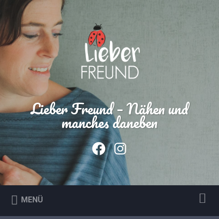
Lieber Freund – Nähen und
manches daneben
MENÜ