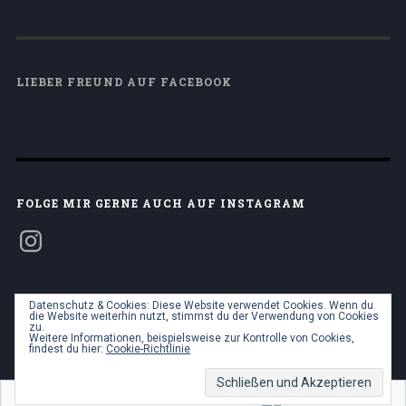
LIEBER FREUND AUF FACEBOOK
FOLGE MIR GERNE AUCH AUF INSTAGRAM
Datenschutz & Cookies: Diese Website verwendet Cookies. Wenn du
die Website weiterhin nutzt, stimmst du der Verwendung von Cookies
zu.
Weitere Informationen, beispielsweise zur Kontrolle von Cookies,
ERSTELLE EINE KOSTENLOSE WEBSITE ODER BLOG –
findest du hier:
Cookie-Richtlinie
AUF WORDPRESS.COM.
MEINE PERSÖNLICHEN
INFORMATIONEN NICHT VERKAUFEN
NACH OBEN ↑
Abonnieren